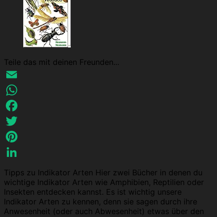
Teile das mit deinen Freunden...
Email
WhatsApp
Facebook
Twitter
Pinterest
LinkedIn
Tipps zu Indikator Arten Hier zwei Bücher in denen du
wichtige Indikator Arten wie Amphibien, Reptilien oder
Insekten entdecken kannst. Es ist wichtig unsere
Indikator Arten zu kennen, denn sie sagen durch ihre
Anwesenheit (oder auch Abwesenheit) etwas über den