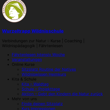
Wurzeltrapp Wildnisschule
Verbindungen zur Natur :: Kurse | Coaching |
Wildnispädagogik | Fährtenlesen
Menü
Fährtenlesen Intensiv Woche
Veranstaltungen
Online Kurse
Sitzplatz Routine der Natives
Wildniswissen Heimkurs
Kita & Schule
Kita – Waldtag
Schule – Projekttage
Aktion – Gebt den Kindern die Natur zurück
Mehr von uns
Finde deinen Sitzplatz
Kurs Impressionen