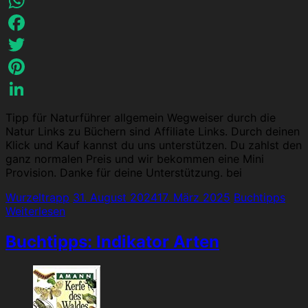
Email
WhatsApp
Facebook
Twitter
Pinterest
LinkedIn
Tipp für Naturführer allgemein Wegweiser durch die
Natur Links zu Büchern sind Affiliate Links. Durch deinen
Klick und Kauf kannst du uns unterstützen. Du zahlst den
ganz normalen Preis und wir bekommen eine Mini
Provision. Danke für deine Unterstützung. bei
Wurzeltrapp
31. August 2024
17. März 2025
Buchtipps
Weiterlesen
Buchtipps: Indikator Arten