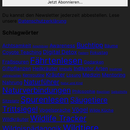
Du kannst den Newsletter jederzeit abbestellen. Lese
unsere
Datenschutzerklärung
Schlagwörter
Buchtipp
Achtsamkeit
Awareness
Bäume
Amphibien
Digital Detox
Coyote Teaching
Fokustag
Federn
Fährtenlesen
Fraßspuren
Gedanken
Giftpflanzen
Heilkräuter
Indikator Arten
Impuls
Insekten
Kräuter
Medizin
Mentoring
Kernroutine
Losung
Jahreszeiten
Naturführer
Nahrung
Natur und Kind
Naturverbindungen
Philosophie
Reptilien
Selbsthilfe
Spurenlesen
Säugetiere
Sitzplatz
Trittsiegel
Vögel
Vogelsprache
Wilde Küche
Wildlife Tracker
Wildkräuter
Wildtiere
Wildnispädagogik