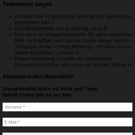
Teilnehmer sagen
Ich kann das Vogelsprache Seminar nur wärmstens
empfehlen!
Max F.
Das Wochenende war großartig!
Laura B.
Man wird um einiges Bewusster für seine natürliche
Welt da draußen, und das nur durch diesen kleinen
„Schupps“ in die richtige Richtung – ich kann es nur
jedem empfehlen!
Jessica W.
Diese Fortbildung ist mehr als theoretische
Wissensvermittlung. Man muss es erleben
Sabine H.
Abonniere den Newsletter
Unregelmäßig teilen wir Infos und Tipps.
Rabatt Codes gibt es nur hier.