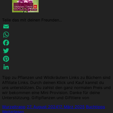
Teile das mit deinen Freunden...
Email
WhatsApp
Facebook
Twitter
Pinterest
LinkedIn
Tipp zu Pflanzen und Wildkräutern Links zu Büchern sind
Affiliate Links. Durch deinen Klick und Kauf kannst du
uns unterstützen. Du zahlst den ganz normalen Preis und
wir bekommen eine Mini Provision. Danke für deine
Unterstützung. Giftpflanzen und Gifttiere von
Wurzeltrapp
27. August 2024
17. März 2025
Buchtipps
Weiterlesen