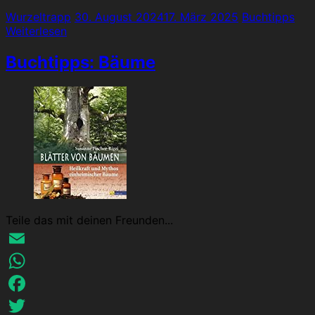
Wurzeltrapp
30. August 2024
17. März 2025
Buchtipps
Weiterlesen
Buchtipps: Bäume
Teile das mit deinen Freunden...
Email
WhatsApp
Facebook