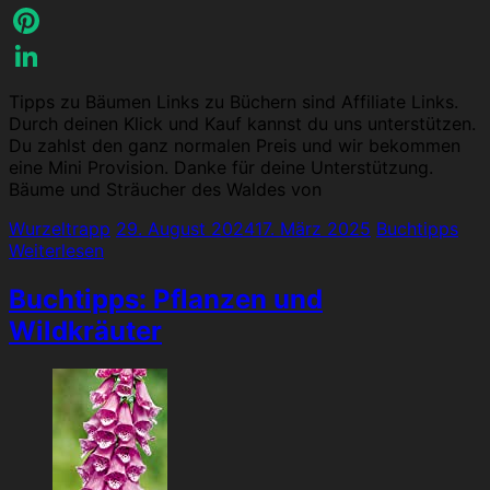
Twitter
Pinterest
LinkedIn
Tipps zu Bäumen Links zu Büchern sind Affiliate Links.
Durch deinen Klick und Kauf kannst du uns unterstützen.
Du zahlst den ganz normalen Preis und wir bekommen
eine Mini Provision. Danke für deine Unterstützung.
Bäume und Sträucher des Waldes von
Wurzeltrapp
29. August 2024
17. März 2025
Buchtipps
Weiterlesen
Buchtipps: Pflanzen und
Wildkräuter