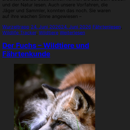
und der Natur lesen. Auch unsere Vorfahren, die
Jäger und Sammler, konnten das noch. Sie waren
auf ihre wachen Sinne angewiesen –
Wurzeltrapp
24. Juni 2026
24. Juni 2026
Fährtenlesen
,
Wildlife Tracker
,
Wildtiere
Weiterlesen
Der Fuchs – Wildtiere und
Fährtenkunde