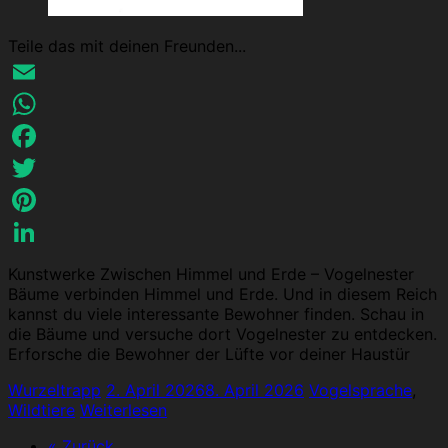
Teile das mit deinen Freunden...
Email
WhatsApp
Facebook
Twitter
Pinterest
LinkedIn
Kunstwerke Zwischen Himmel und Erde – Vogelnester
Bäume verbinden Himmel und Erde. Und in diesem Reich
kannst du viele interessante Bewohner finden. Schau in
die Bäume und versuche dort Vogelnester zu entdecken.
Erforsche die Bewohner der Lüfte vor deiner Haustür
Wurzeltrapp
2. April 2026
8. April 2026
Vogelsprache
,
Wildtiere
Weiterlesen
« Zurück