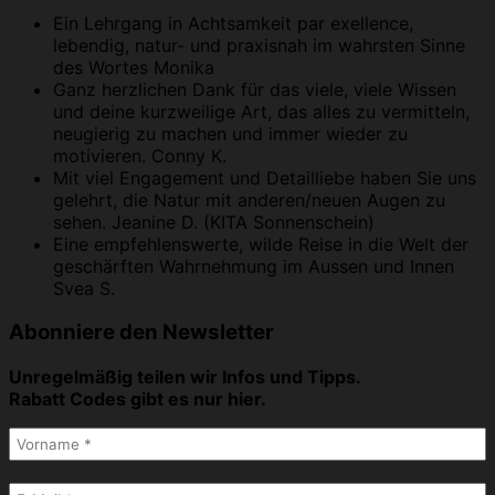
Ein Lehrgang in Achtsamkeit par exellence,
lebendig, natur- und praxisnah im wahrsten Sinne
des Wortes
Monika
Ganz herzlichen Dank für das viele, viele Wissen
und deine kurzweilige Art, das alles zu vermitteln,
neugierig zu machen und immer wieder zu
motivieren.
Conny K.
Mit viel Engagement und Detailliebe haben Sie uns
gelehrt, die Natur mit anderen/neuen Augen zu
sehen.
Jeanine D. (KITA Sonnenschein)
Eine empfehlenswerte, wilde Reise in die Welt der
geschärften Wahrnehmung im Aussen und Innen
Svea S.
Abonniere den Newsletter
Unregelmäßig teilen wir Infos und Tipps.
Rabatt Codes gibt es nur hier.