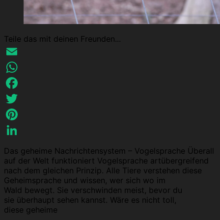
Teile das mit deinen Freunden...
Email
WhatsApp
Facebook
Twitter
Pinterest
LinkedIn
Das geheime Nachrichtensystem – Vogelsprache Überall
auf der Welt funktioniert Vogelsprache artübergreifend
nach dem gleichen Prinzip. Alle Tiere verstehen diese
Geheimsprache und wissen, wer sich wo im
Wald bewegt. Sie verschwinden meist, bevor du
sie überhaupt sehen kannst. Wäre es nicht toll,
diese geheime