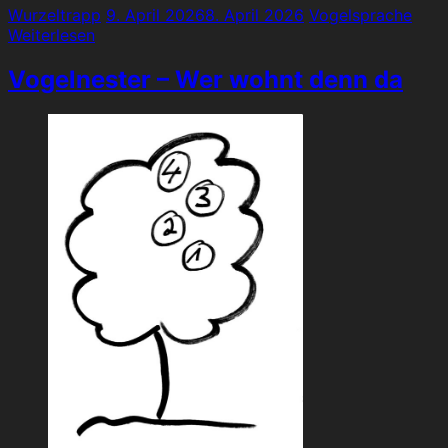
Wurzeltrapp
9. April 2026
8. April 2026
Vogelsprache
Weiterlesen
Vogelnester – Wer wohnt denn da