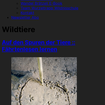
Wandel Brätzeli E-Book
Team Wurzeltrapp Wildnisschule
Kontakt
Newsletter Abo
Wildtiere
Auf den Spuren der Tiere ::
Fährtenlesen lernen