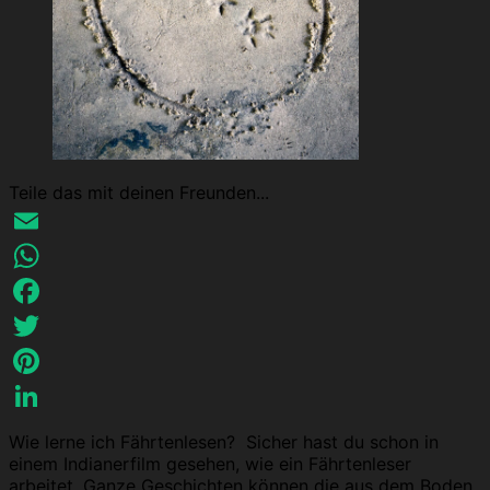
Teile das mit deinen Freunden...
Email
WhatsApp
Facebook
Twitter
Pinterest
LinkedIn
Wie lerne ich Fährtenlesen? Sicher hast du schon in
einem Indianerfilm gesehen, wie ein Fährtenleser
arbeitet. Ganze Geschichten können die aus dem Boden