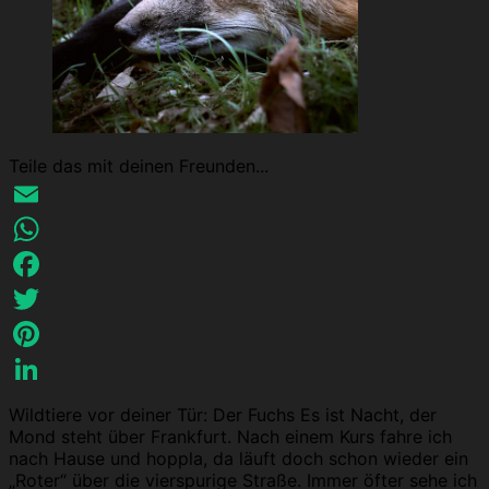
Teile das mit deinen Freunden...
Email
WhatsApp
Facebook
Twitter
Pinterest
LinkedIn
Wildtiere vor deiner Tür: Der Fuchs Es ist Nacht, der
Mond steht über Frankfurt. Nach einem Kurs fahre ich
nach Hause und hoppla, da läuft doch schon wieder ein
„Roter“ über die vierspurige Straße. Immer öfter sehe ich