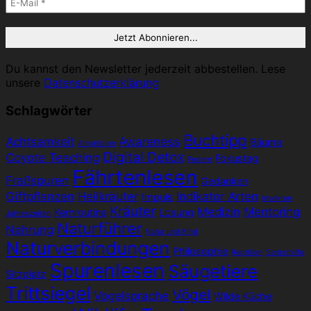
Du kannst den Newsletter jederzeit abbestellen. Lese
unsere
Datenschutzerklärung
Schlagwörter
Buchtipp
Achtsamkeit
Awareness
Bäume
Amphibien
Digital Detox
Coyote Teaching
Fokustag
Federn
Fährtenlesen
Fraßspuren
Gedanken
Giftpflanzen
Heilkräuter
Indikator Arten
Impuls
Insekten
Kräuter
Medizin
Mentoring
Kernroutine
Losung
Jahreszeiten
Naturführer
Nahrung
Natur und Kind
Naturverbindungen
Philosophie
Reptilien
Selbsthilfe
Spurenlesen
Säugetiere
Sitzplatz
Trittsiegel
Vögel
Vogelsprache
Wilde Küche