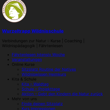
Wurzeltrapp Wildnisschule
Verbindungen zur Natur :: Kurse | Coaching |
Wildnispädagogik | Fährtenlesen
Menü
Fährtenlesen Intensiv Woche
Veranstaltungen
Online Kurse
Sitzplatz Routine der Natives
Wildniswissen Heimkurs
Kita & Schule
Kita – Waldtag
Schule – Projekttage
Aktion – Gebt den Kindern die Natur zurück
Mehr von uns
Finde deinen Sitzplatz
Kurs Impressionen