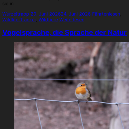
sie in
Wurzeltrapp
20. Juni 2026
24. Juni 2026
Fährtenlesen
,
Wildlife Tracker
,
Wildtiere
Weiterlesen
Vogelsprache, die Sprache der Natur