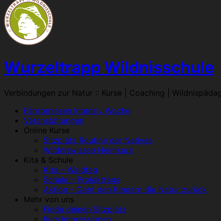
Wurzeltrapp Wildnisschule
Verbindungen zur Natur :: Kurse | Coaching | Wildnispäda
Menü
Fährtenlesen Intensiv Woche
Veranstaltungen
Online Kurse
Sitzplatz Routine der Natives
Wildniswissen Heimkurs
Kita & Schule
Kita – Waldtag
Schule – Projekttage
Aktion – Gebt den Kindern die Natur zurück
Mehr von uns
Finde deinen Sitzplatz
Kurs Impressionen