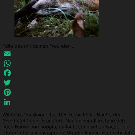
Teile das mit deinen Freunden...
Email
WhatsApp
Facebook
Twitter
Pinterest
LinkedIn
Wildtiere vor deiner Tür: Der Fuchs Es ist Nacht, der
Mond steht über Frankfurt. Nach einem Kurs fahre ich
nach Hause und hoppla, da läuft doch schon wieder ein
„Roter“ über die vierspurige Straße. Immer öfter sehe ich