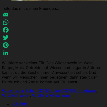
Teile das mit deinen Freunden...
Email
WhatsApp
Facebook
Twitter
Pinterest
LinkedIn
Wildtiere vor deiner Tür: Das Wildschwein Im Wald,
Rapps, Mais, Getreide auf Wiesen und sogar in Städten
kannst du die Zeichen ihrer Anwesenheit sehen. Und
wenn wir Menschen ihnen begegnen, dann steigt der
Blutdruck und Angst kommt auf. Du ahnst
Wurzeltrapp
1. Juni 2025
24. Juni 2026
Fährtenlesen
,
Wildlife Tracker
,
Wildtiere
Weiterlesen
« Zurück