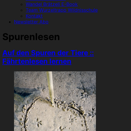
Wandel Brätzeli E-Book
Team Wurzeltrapp Wildnisschule
Kontakt
Newsletter Abo
Spurenlesen
Auf den Spuren der Tiere ::
Fährtenlesen lernen