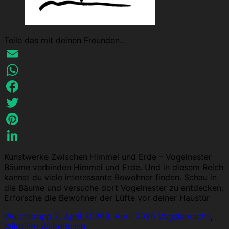
Teile das mit deinen Freunden...
Email
WhatsApp
Facebook
Twitter
Pinterest
LinkedIn
Kunstwerke Zwischen Himmel und Erde – Vogelnester
Bäume verbinden Himmel und Erde. Und in diesem Reich
kannst du viele interessante Bewohner finden. Schau in
die Bäume und versuche dort Vogelnester zu entdecken.
Erforsche die Bewohner der Lüfte vor deiner Haustür
Wurzeltrapp
2. April 2026
8. April 2026
Vogelsprache
,
Wildtiere
Weiterlesen