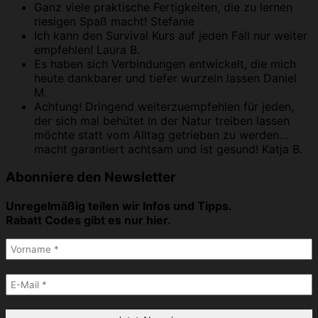
Ganz viele praktische Fertigkeiten, die zu lernen
riesigen Spaß macht!
Stefanie
Ich kann den Survival Kurs auf jeden Fall nur weiter
empfehlen!
Laura B.
Es haben sich Verbindungen entwickelt, die mich
heute dankbarer und tiefer wurzeln lassen
Daniel
M.
Achtung! Dringend weiterzuempfehlen für jeden,
der sich mal behütet in der Natur treiben lassen
möchte statt vom Alltag getrieben zu werden…
macht garantiert achtsam und ist gesund!
Katja B.
Abonniere den Newsletter
Unregelmäßig teilen wir Infos und Tipps.
Rabatt Codes gibt es nur hier.