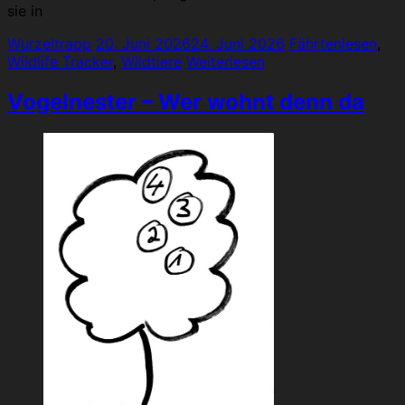
sie in
Wurzeltrapp
20. Juni 2026
24. Juni 2026
Fährtenlesen
,
Wildlife Tracker
,
Wildtiere
Weiterlesen
Vogelnester – Wer wohnt denn da