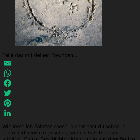
Teile das mit deinen Freunden...
Email
WhatsApp
Facebook
Twitter
Pinterest
LinkedIn
Wie lerne ich Fährtenlesen? Sicher hast du schon in
einem Indianerfilm gesehen, wie ein Fährtenleser
arbeitet. Ganze Geschichten können die aus dem Boden