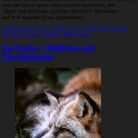
und der Natur lesen. Auch unsere Vorfahren, die
Jäger und Sammler, konnten das noch. Sie waren
auf ihre wachen Sinne angewiesen –
Wurzeltrapp
24. Juni 2026
24. Juni 2026
Fährtenlesen
,
Wildlife Tracker
,
Wildtiere
Weiterlesen
Der Fuchs – Wildtiere und
Fährtenkunde