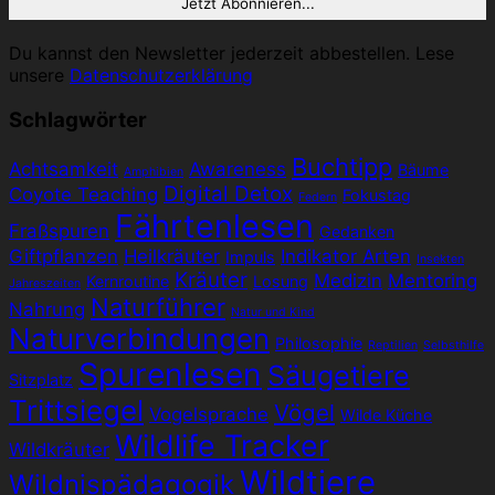
Du kannst den Newsletter jederzeit abbestellen. Lese
unsere
Datenschutzerklärung
Schlagwörter
Buchtipp
Achtsamkeit
Awareness
Bäume
Amphibien
Digital Detox
Coyote Teaching
Fokustag
Federn
Fährtenlesen
Fraßspuren
Gedanken
Giftpflanzen
Heilkräuter
Indikator Arten
Impuls
Insekten
Kräuter
Medizin
Mentoring
Kernroutine
Losung
Jahreszeiten
Naturführer
Nahrung
Natur und Kind
Naturverbindungen
Philosophie
Reptilien
Selbsthilfe
Spurenlesen
Säugetiere
Sitzplatz
Trittsiegel
Vögel
Vogelsprache
Wilde Küche
Wildlife Tracker
Wildkräuter
Wildtiere
Wildnispädagogik