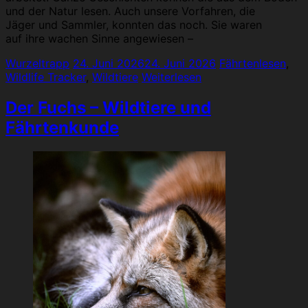
und der Natur lesen. Auch unsere Vorfahren, die
Jäger und Sammler, konnten das noch. Sie waren
auf ihre wachen Sinne angewiesen –
Wurzeltrapp
24. Juni 2026
24. Juni 2026
Fährtenlesen
,
Wildlife Tracker
,
Wildtiere
Weiterlesen
Der Fuchs – Wildtiere und
Fährtenkunde