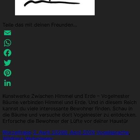
Teile das mit deinen Freunden...
Email
WhatsApp
Facebook
Twitter
Pinterest
LinkedIn
Kunstwerke Zwischen Himmel und Erde – Vogelnester
Bäume verbinden Himmel und Erde. Und in diesem Reich
kannst du viele interessante Bewohner finden. Schau in
die Bäume und versuche dort Vogelnester zu entdecken.
Erforsche die Bewohner der Lüfte vor deiner Haustür
Wurzeltrapp
2. April 2026
8. April 2026
Vogelsprache
,
Wildtiere
Weiterlesen