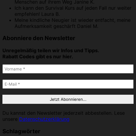
Menschen auf ihrem Weg
Janine K.
Ich kann den Survival Kurs auf jeden Fall nur weiter
empfehlen!
Laura B.
Meine kindliche Neugier ist wieder entfacht, meine
Aufmerksamkeit geschärft
Daniel M.
Abonniere den Newsletter
Unregelmäßig teilen wir Infos und Tipps.
Rabatt Codes gibt es nur hier.
Du kannst den Newsletter jederzeit abbestellen. Lese
unsere
Datenschutzerklärung
Schlagwörter