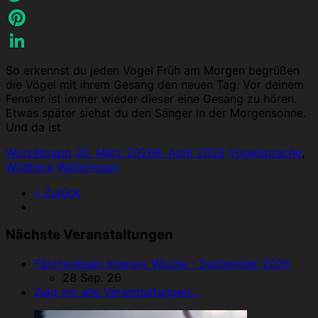
Twitter
Pinterest
LinkedIn
So erkennst du jeden Vogel Früh am Morgen begrüßen
die Vögel mit ihrem Gesang den neuen Tag. Vor deinem
Fenster ist immer wieder dieser eine Gesang zu hören.
Etwas später siehst du den Sänger in der Morgensonne.
Und da ist
Wurzeltrapp
20. März 2026
8. April 2026
Vogelsprache
,
Wildtiere
Weiterlesen
« Zurück
Nächste Veranstaltungen
Fährtenlesen Intensiv Woche - September 2026
28 Sep. 26
Zeig mir alle Veranstaltungen...