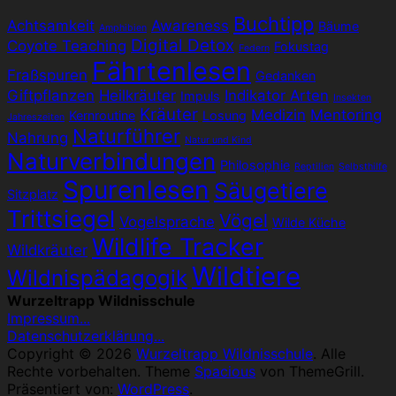
Buchtipp
Achtsamkeit
Awareness
Bäume
Amphibien
Digital Detox
Coyote Teaching
Fokustag
Federn
Fährtenlesen
Fraßspuren
Gedanken
Giftpflanzen
Heilkräuter
Indikator Arten
Impuls
Insekten
Kräuter
Medizin
Mentoring
Kernroutine
Losung
Jahreszeiten
Naturführer
Nahrung
Natur und Kind
Naturverbindungen
Philosophie
Reptilien
Selbsthilfe
Spurenlesen
Säugetiere
Sitzplatz
Trittsiegel
Vögel
Vogelsprache
Wilde Küche
Wildlife Tracker
Wildkräuter
Wildtiere
Wildnispädagogik
Wurzeltrapp Wildnisschule
Impressum...
Datenschutzerklärung...
Copyright © 2026
Wurzeltrapp Wildnisschule
. Alle
Rechte vorbehalten. Theme
Spacious
von ThemeGrill.
Präsentiert von:
WordPress
.