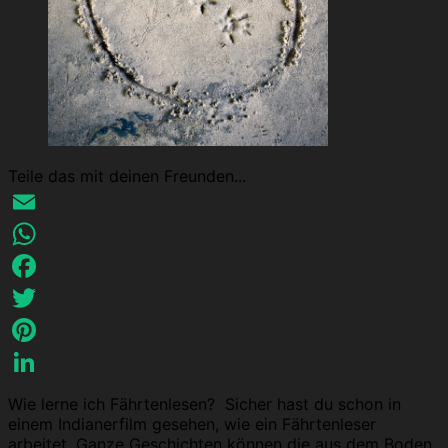
Teile das mit deinen Freunden...
Email
WhatsApp
Facebook
Twitter
Pinterest
LinkedIn
Wie lerne ich Fährtenlesen? Sicher hast du schon in
einem Indianerfilm gesehen, wie ein Fährtenleser
arbeitet. Ganze Geschichten können die aus dem Boden