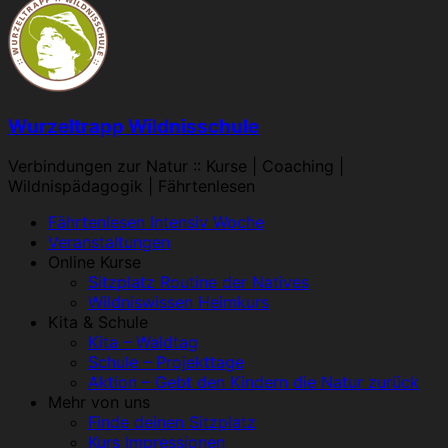
Wurzeltrapp Wildnisschule
Verbindungen zur Natur :: Kurse | Coaching |
Wildnispädagogik | Fährtenlesen
Menü
Fährtenlesen Intensiv Woche
Veranstaltungen
Online Kurse
Sitzplatz Routine der Natives
Wildniswissen Heimkurs
Kita & Schule
Kita – Waldtag
Schule – Projekttage
Aktion – Gebt den Kindern die Natur zurück
Mehr von uns
Finde deinen Sitzplatz
Kurs Impressionen