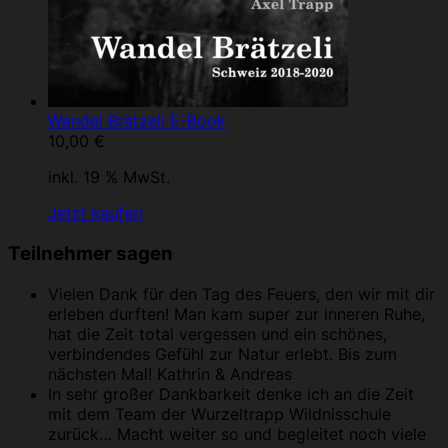
Wandel Brätzeli E-Book
10,00
€
inkl. 19 % MwSt.
Jetzt kaufen
Teilnehmer sagen
Vielen Dank für den Tag des Feuers, den wir mit dir
erleben durften! Man kam super zur inneren Ruhe,
hat die Zeit total vergessen und ein schönes,
verbindendes Gefühl zur Natur erlebt. Bis zum
nächsten Mal!
Kathrin & Andreas
In sehr großer Dankbarkeit denke ich an die Zeit
mit dem Team der Wurzeltrapp Wildnisschule
zurück… Macht weiter so und begleitet noch viele