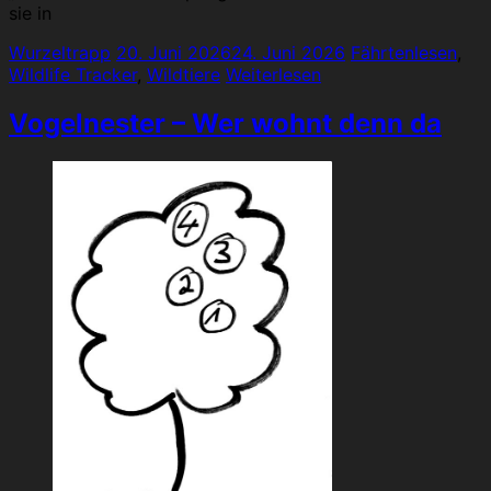
sie in
Wurzeltrapp
20. Juni 2026
24. Juni 2026
Fährtenlesen
,
Wildlife Tracker
,
Wildtiere
Weiterlesen
Vogelnester – Wer wohnt denn da