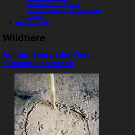
Wandel Brätzeli E-Book
Team Wurzeltrapp Wildnisschule
Kontakt
Newsletter Abo
Wildtiere
Auf den Spuren der Tiere ::
Fährtenlesen lernen