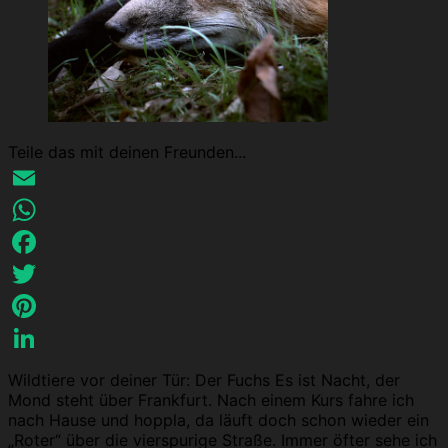
Teile das mit deinen Freunden...
Email
WhatsApp
Facebook
Twitter
Pinterest
LinkedIn
Wildtiere vor deiner Tür: Der Fuchs Es ist Nacht, der
Mond steht über Frankfurt. Nach einem Kurs fahre ich
nach Hause und hoppla, da läuft doch schon wieder ein
„Roter“ über die vierspurige Straße. Immer öfter sehe ich