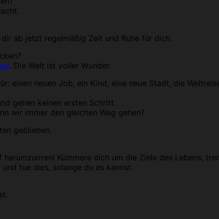
en?
acht.
dir ab jetzt regelmäßig Zeit und Ruhe für dich.
ecken?
neu
. Die Welt ist voller Wunder.
t für: einen neuen Job, ein Kind, eine neue Stadt, die Weltre
und gehen keinen ersten Schritt.
enn wir immer den gleichen Weg gehen?
lten geblieben.
f herumzuirren! Kümmere dich um die Ziele des Lebens, tre
 und tue dies, solange du es kannst.
st.