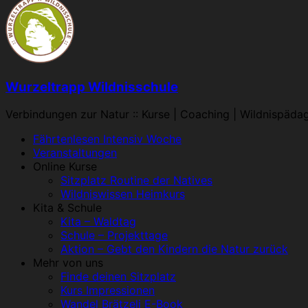
Wurzeltrapp Wildnisschule
Verbindungen zur Natur :: Kurse | Coaching | Wildnispäda
Menü
Fährtenlesen Intensiv Woche
Veranstaltungen
Online Kurse
Sitzplatz Routine der Natives
Wildniswissen Heimkurs
Kita & Schule
Kita – Waldtag
Schule – Projekttage
Aktion – Gebt den Kindern die Natur zurück
Mehr von uns
Finde deinen Sitzplatz
Kurs Impressionen
Wandel Brätzeli E-Book