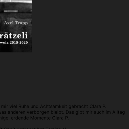
t mir viel Ruhe und Achtsamkeit gebracht
Clara P.
was anderen verborgen bleibt. Das gibt mir auch im Alltag
uhige, erdende Momente
Clara P.