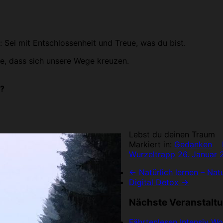
 Sei mit Entschlossenheit und Treue, was du bist.
fe, dass sich unsere Wege kreuzen.
u?
Lebst du deinen Traum
Markiert in:
Gedanken
Wurzeltrapp
26. Januar 
←
Natürlich lernen – Nat
Digital Detox
→
Nächste Veranstalt
Fährtenlesen Intensiv W