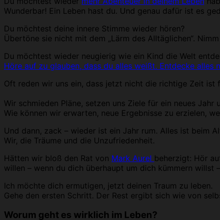
Du möchtest wieder
mehr Abenteuer in deinem Leben
hab
Wunderbar! Ein Leben hast du. Und genau dafür ist es ged
Du möchtest deine innere Stimme wieder hören?
Übertöne sie nicht mit dem „Lärm des Alltäglichen“. Nimm 
Du möchtest wieder neugierig wie ein Kind die Welt entd
Höre auf zu glauben, dass du alles weißt. Entdecke alles 
Oft reden wir uns ein, dass jetzt nicht die richtige Zeit is
Wir schmieden Pläne, setzen uns Ziele für ein neues Jahr 
Wie können wir erwarten, neue Ergebnisse zu erzielen, w
Und dann, zack – wieder ist ein Jahr rum. Alles ist beim A
Wir, die Träume und die Unzufriedenheit.
Hätten wir bloß den Rat von
Mark Aurel
beherzigt: Hör au
willen – wenn du dich überhaupt um dich kümmern willst –
Ich möchte dich ermutigen, jetzt deinen Traum zu leben.
Gehe den ersten Schritt. Der Rest ergibt sich wie von selb
Worum geht es wirklich im Leben
?