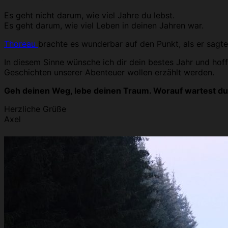
Es geht nicht darum, wie viel Jahre du lebst.
Es geht darum, wie viel Leben in deinen Jahren war.
Thoreau
brachte es wunderbar auf den Punkt, als er sagte:
In diesem Sinne wünsche ich dir dein bestes Jahr und hof
Geschichten unserer Abenteuer wollen erzählt werden.
Geh deinen Weg, lebe deinen Traum. Worauf wartest d
Herzliche Grüße
Axel