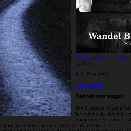
Wandel Brätzeli E-Book
10,00
€
inkl. 19 % MwSt.
Jetzt kaufen
Teilnehmer sagen
Die Sitzplatz Routine ha
Ich nehme so viel wahr, 
immer wieder schöne, r
n unglaublichen Eindrücken und Momenten
Arno D.