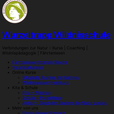
Wurzeltrapp Wildnisschule
Verbindungen zur Natur :: Kurse | Coaching |
Wildnispädagogik | Fährtenlesen
Menü
Fährtenlesen Intensiv Woche
Veranstaltungen
Online Kurse
Sitzplatz Routine der Natives
Wildniswissen Heimkurs
Kita & Schule
Kita – Waldtag
Schule – Projekttage
Aktion – Gebt den Kindern die Natur zurück
Mehr von uns
Finde deinen Sitzplatz