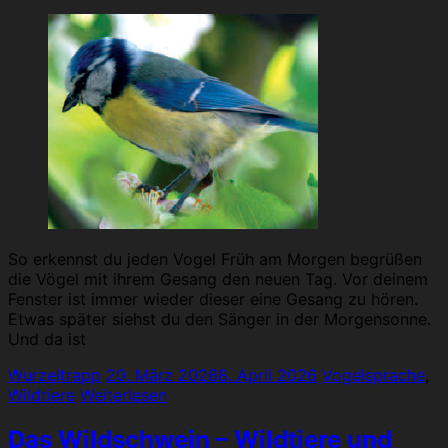
So erkennst du jeden Vogel Früh am Morgen begrüßen
die Vögel mit ihrem Gesang den neuen Tag. Vor deinem
Fenster ist immer wieder dieser eine Gesang zu hören.
Etwas später siehst du den Sänger in der Morgensonne.
Und da ist
Wurzeltrapp
20. März 2026
8. April 2026
Vogelsprache
,
Wildtiere
Weiterlesen
Das Wildschwein – Wildtiere und