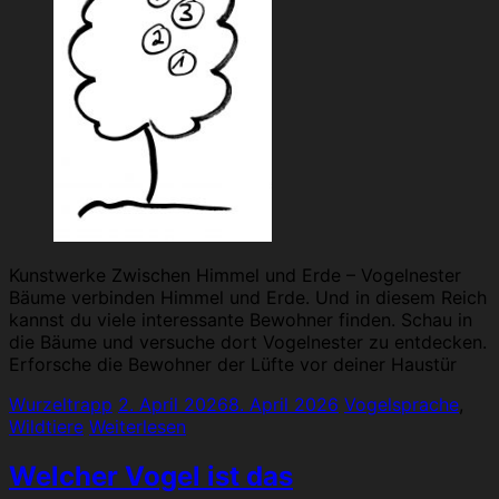
Kunstwerke Zwischen Himmel und Erde – Vogelnester
Bäume verbinden Himmel und Erde. Und in diesem Reich
kannst du viele interessante Bewohner finden. Schau in
die Bäume und versuche dort Vogelnester zu entdecken.
Erforsche die Bewohner der Lüfte vor deiner Haustür
Wurzeltrapp
2. April 2026
8. April 2026
Vogelsprache
,
Wildtiere
Weiterlesen
Welcher Vogel ist das