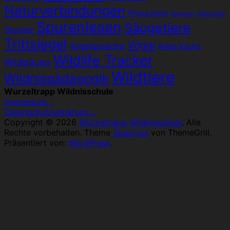
Naturverbindungen
Philosophie
Reptilien
Selbsthilfe
Spurenlesen
Säugetiere
Sitzplatz
Trittsiegel
Vögel
Vogelsprache
Wilde Küche
Wildlife Tracker
Wildkräuter
Wildtiere
Wildnispädagogik
Wurzeltrapp Wildnisschule
Impressum...
Datenschutzerklärung...
Copyright © 2026
Wurzeltrapp Wildnisschule
. Alle
Rechte vorbehalten. Theme
Spacious
von ThemeGrill.
Präsentiert von:
WordPress
.