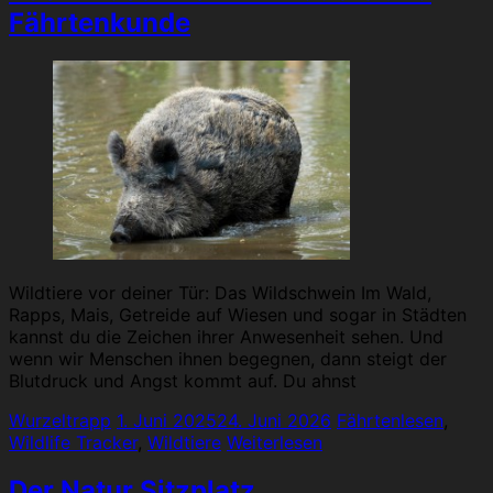
Fährtenkunde
Wildtiere vor deiner Tür: Das Wildschwein Im Wald,
Rapps, Mais, Getreide auf Wiesen und sogar in Städten
kannst du die Zeichen ihrer Anwesenheit sehen. Und
wenn wir Menschen ihnen begegnen, dann steigt der
Blutdruck und Angst kommt auf. Du ahnst
Wurzeltrapp
1. Juni 2025
24. Juni 2026
Fährtenlesen
,
Wildlife Tracker
,
Wildtiere
Weiterlesen
Der Natur Sitzplatz