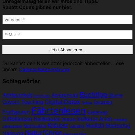
Unregelmäßig teilen wir Infos und Tipps.
Rabatt Codes gibt es nur hier.
Du kannst den Newsletter jederzeit abbestellen. Lese
unsere
Datenschutzerklärung
Schlagwörter
Buchtipp
Achtsamkeit
Awareness
Bäume
Amphibien
Digital Detox
Coyote Teaching
Fokustag
Federn
Fährtenlesen
Fraßspuren
Gedanken
Giftpflanzen
Heilkräuter
Indikator Arten
Impuls
Insekten
Kräuter
Medizin
Mentoring
Kernroutine
Losung
Jahreszeiten
Naturführer
Nahrung
Natur und Kind