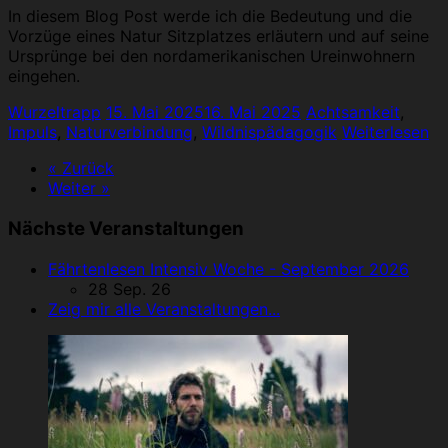
In diesem Blog Post werde ich die Bedeutung und die
Vorzüge eines Natur Sitzplatzes erläutern und auf seine
Ursprünge bei den nordamerikanischen Ureinwohnern
eingehen.
Wurzeltrapp
15. Mai 2025
16. Mai 2025
Achtsamkeit
,
Impuls
,
Naturverbindung
,
Wildnispädagogik
Weiterlesen
« Zurück
Weiter »
Nächste Veranstaltungen
Fährtenlesen Intensiv Woche - September 2026
28 Sep. 26
Zeig mir alle Veranstaltungen...